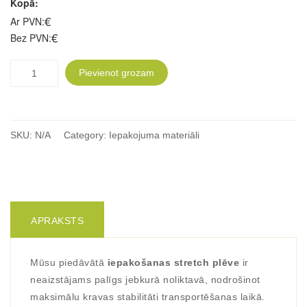
Kopā:
€
Ar PVN:
€
Bez PVN:
IEPAKOŠANAS
Pievienot grozam
STRETCH
PLĒVE
quantity
SKU:
N/A
Category:
Iepakojuma materiāli
APRAKSTS
Mūsu piedāvātā
iepakošanas stretch plēve
ir
neaizstājams palīgs jebkurā noliktavā, nodrošinot
maksimālu kravas stabilitāti transportēšanas laikā.