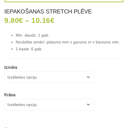
IEPAKOŠANAS STRETCH PLĒVE
Price
9.80
€
–
10.16
€
range:
9.80€
Min. daudz: 1 gab.
through
Norādītie izmēri: platums mm x garums m x biezums mkr.
10.16€
1 kaste: 6 gab.
Izmērs
Krāsa