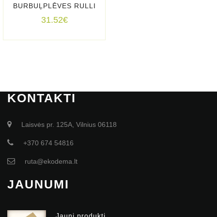
BURBUĻPLĒVES RULLI
31.52
€
KONTAKTI
Laisvės pr. 125A, Vilnius 06118
+370 674 54816
ruta@ekodema.lt
JAUNUMI
Jauni produkti