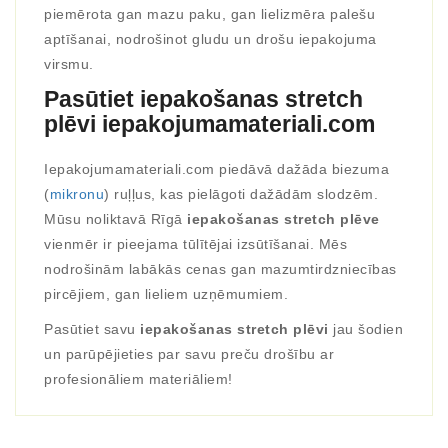
piemērota gan mazu paku, gan lielizmēra palešu
aptīšanai, nodrošinot gludu un drošu iepakojuma
virsmu.
Pasūtiet iepakošanas stretch
plēvi iepakojumamateriali.com
Iepakojumamateriali.com piedāvā dažāda biezuma
(
mikronu
) ruļļus, kas pielāgoti dažādām slodzēm.
Mūsu noliktavā Rīgā
iepakošanas stretch plēve
vienmēr ir pieejama tūlītējai izsūtīšanai. Mēs
nodrošinām labākās cenas gan mazumtirdzniecības
pircējiem, gan lieliem uzņēmumiem.
Pasūtiet savu
iepakošanas stretch plēvi
jau šodien
un parūpējieties par savu preču drošību ar
profesionāliem materiāliem!