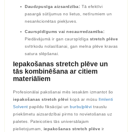
Daudzpusīga aizsardzība:
Tā efektīvi
pasargā sūtījumus no lietus, netīrumiem un
nesankcionētas piekļuves.
Caurspīdīgums vai necaurredzamība:
Piedāvājumā ir gan caurspīdīga
stretch plēve
svītrkodu nolasīšanai, gan melna plēve kravas
satura slēpšanai.
Iepakošanas stretch plēve un
tās kombinēšana ar citiem
materiāliem
Profesionālai pakošanai mēs iesakām izmantot šo
iepakošanas stretch plēvi
kopā ar mūsu
līmlenti
Solvent
papildu fiksācijai un
burbuļplēvi
trauslu
priekšmetu aizsardzībai pirms to novietošanas uz
paletes. Pateicoties tās universālajam
pielietojumam,
iepakošanas stretch plēve
ir