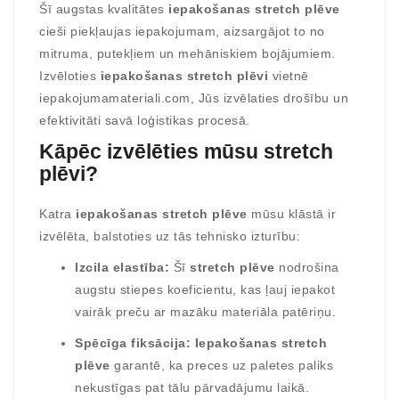
Šī augstas kvalitātes
iepakošanas stretch plēve
cieši piekļaujas iepakojumam, aizsargājot to no
mitruma, putekļiem un mehāniskiem bojājumiem.
Izvēloties
iepakošanas stretch plēvi
vietnē
iepakojumamateriali.com, Jūs izvēlaties drošību un
efektivitāti savā loģistikas procesā.
Kāpēc izvēlēties mūsu stretch
plēvi?
Katra
iepakošanas stretch plēve
mūsu klāstā ir
izvēlēta, balstoties uz tās tehnisko izturību:
Izcila elastība:
Šī
stretch plēve
nodrošina
augstu stiepes koeficientu, kas ļauj iepakot
vairāk preču ar mazāku materiāla patēriņu.
Spēcīga fiksācija:
Iepakošanas stretch
plēve
garantē, ka preces uz paletes paliks
nekustīgas pat tālu pārvadājumu laikā.