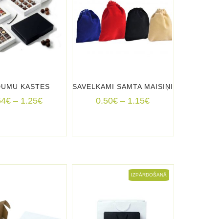
DUMU KASTES
SAVELKAMI SAMTA MAISIŅI
Price
Price
54
€
–
1.25
€
0.50
€
–
1.15
€
range:
range:
0.54€
0.50€
through
through
1.25€
1.15€
IZPĀRDOŠANĀ