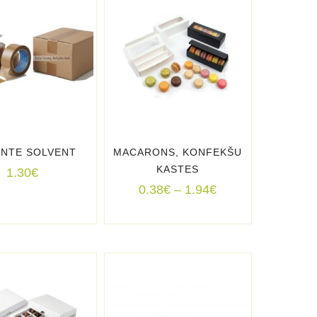
ENTE SOLVENT
MACARONS, KONFEKŠU
KASTES
1.30
€
Price
0.38
€
–
1.94
€
range:
0.38€
through
1.94€