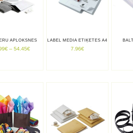
ERU APLOKSNES
LABEL MEDIA ETIĶETES A4
BAL
Price
99
€
–
54.45
€
7.96
€
range:
6.99€
through
54.45€