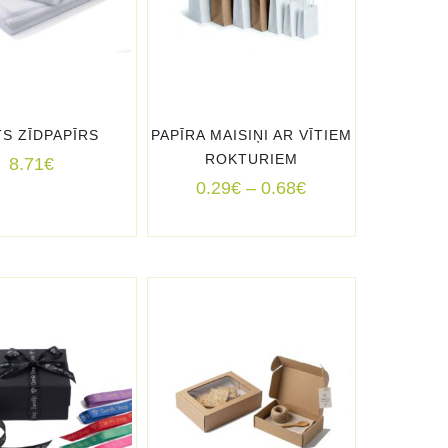
TS ZĪDPAPĪRS
PAPĪRA MAISIŅI AR VĪTIEM
ROKTURIEM
8.71
€
Price
0.29
€
–
0.68
€
range:
0.29€
through
0.68€