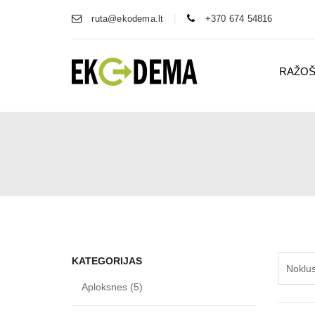
|
ruta@ekodema.lt
+370 674 54816
RAŽO
KATEGORIJAS
Aploksnes
(5)