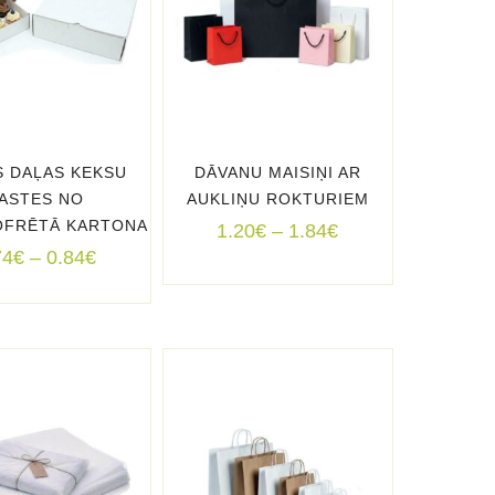
S DAĻAS KEKSU
DĀVANU MAISIŅI AR
ASTES NO
AUKLIŅU ROKTURIEM
OFRĒTĀ KARTONA
Price
1.20
€
–
1.84
€
Price
range:
74
€
–
0.84
€
range:
1.20€
0.74€
through
through
1.84€
0.84€