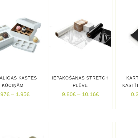
AĻĪGAS KASTES
IEPAKOŠANAS STRETCH
KAR
KŪCIŅĀM
PLĒVE
KASTĪ
Price
Price
.97
€
–
1.95
€
9.80
€
–
10.16
€
0.
range:
range:
0.97€
9.80€
through
through
1.95€
10.16€