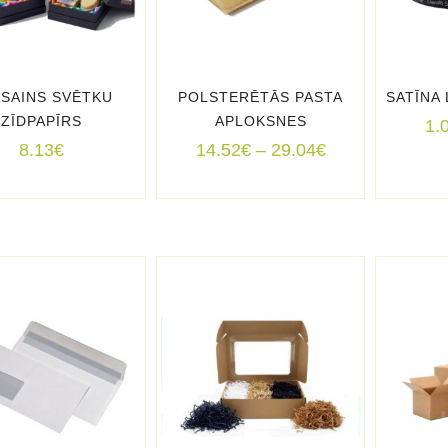
SAINS SVĒTKU
POLSTERĒTĀS PASTA
SATĪNA
ZĪDPAPĪRS
APLOKSNES
1.
Price
8.13
€
14.52
€
–
29.04
€
range:
14.52€
through
29.04€