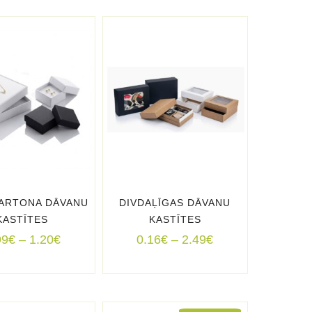
KARTONA DĀVANU
DIVDAĻĪGAS DĀVANU
KASTĪTES
KASTĪTES
Price
Price
99
€
–
1.20
€
0.16
€
–
2.49
€
range:
range:
0.99€
0.16€
through
through
1.20€
2.49€