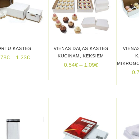
ORTU KASTES
VIENAS DAĻAS KASTES
VIENA
KŪCIŅĀM, KĒKSIEM
K
Price
.78
€
–
1.23
€
MIKROG
range:
Price
0.54
€
–
1.09
€
0.78€
range:
0.
through
0.54€
1.23€
through
1.09€