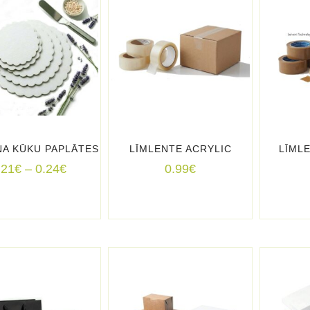
A KŪKU PAPLĀTES
LĪMLENTE ACRYLIC
LĪML
Price
.21
€
–
0.24
€
0.99
€
range:
0.21€
through
0.24€