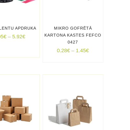
 LENTU APDRUKA
MIKRO GOFRĒTĀ
KARTONA KASTES FEFCO
Price
05
€
–
5.92
€
0427
range:
1.05€
Price
0.28
€
–
1.45
€
through
range:
5.92€
0.28€
through
1.45€