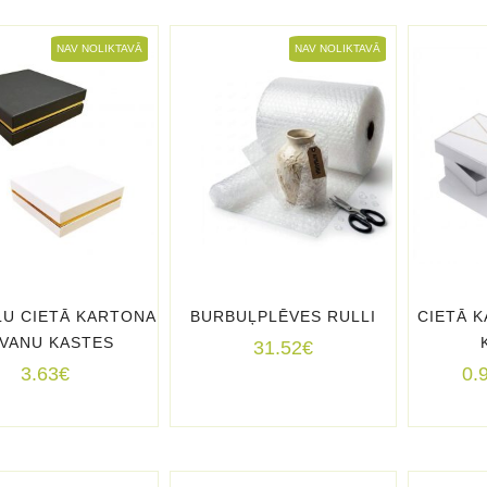
NAV NOLIKTAVĀ
NAV NOLIKTAVĀ
LU CIETĀ KARTONA
BURBUĻPLĒVES RULLI
CIETĀ 
VANU KASTES
31.52
€
3.63
€
0.