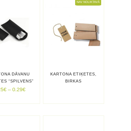
NAV NOLIKTAVĀ
TONA DĀVANU
KARTONA ETIĶETES,
TES “SPILVENS”
BIRKAS
Price
25
€
–
0.29
€
range:
0.25€
through
0.29€