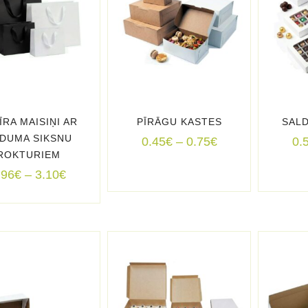
ĪRA MAISIŅI AR
PĪRĀGU KASTES
SAL
DUMA SIKSNU
Price
0.45
€
–
0.75
€
0.
ROKTURIEM
range:
Price
0.45€
.96
€
–
3.10
€
range:
through
1.96€
0.75€
through
3.10€